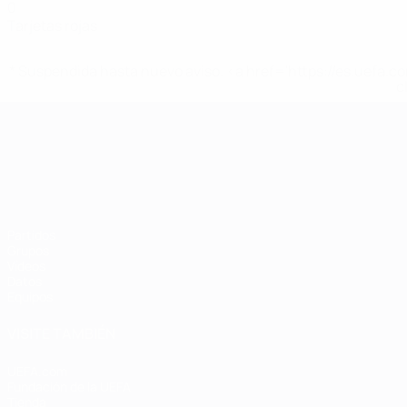
0
Tarjetas rojas
* Suspendida hasta nuevo aviso. <a href='https://es.uef
c
Campeonato de Europa Sub-21
Partidos
Grupos
Vídeos
Datos
Equipos
VISITE TAMBIÉN
UEFA.com
Fundación de la UEFA
Tienda