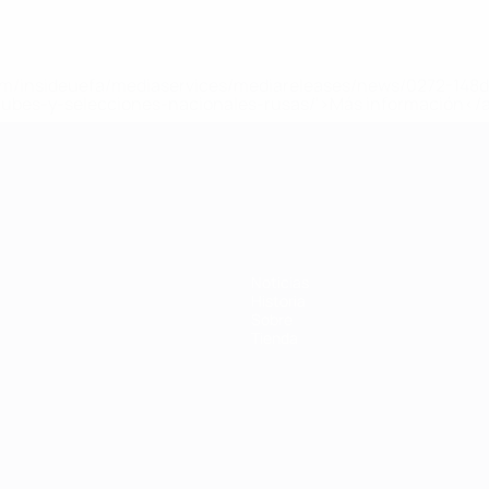
a.com/insideuefa/mediaservices/mediareleases/news/0272-14
lubes-y-selecciones-nacionales-rusas/'>Más información</
 de la UEFA
Noticias
Historia
Sobre
Tienda