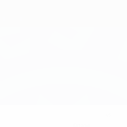
45
NÚMERO CON EL EQUIPO
Estonia
PAÍS