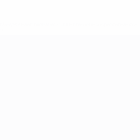
8df3492859-aef1bad645a5-1000--fifa-uefa-suspenden-a-los-
a>