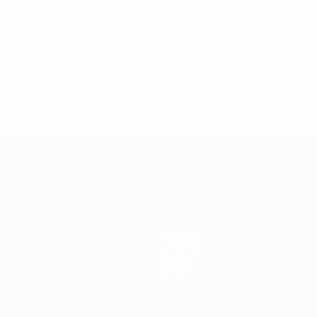
0
Tarjetas rojas
a.com/insideuefa/mediaservices/mediareleases/news/0272-14
lubes-y-selecciones-nacionales-rusas/'>Más información</
 de la UEFA
Noticias
Historia
Sobre
Tienda