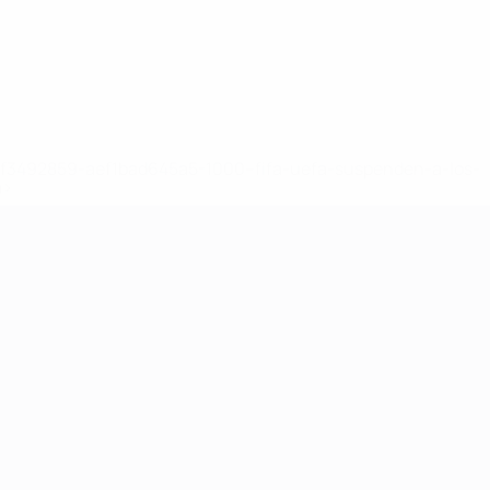
8df3492859-aef1bad645a5-1000--fifa-uefa-suspenden-a-los-
a>