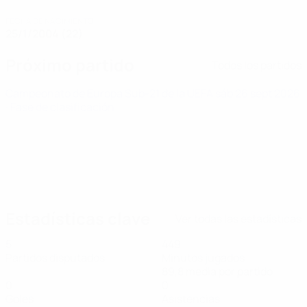
FECHA DE NACIMIENTO
25/1/2004 (22)
Próximo partido
Todos los partidos
Campeonato de Europa Sub-21 de la UEFA
sáb 26 sept 2026
· Fase de clasificación
Estadísticas clave
Ver todas las estadísticas
5
449
Partidos disputados
Minutos jugados
89,8 media por partido
0
0
Goles
Asistencias