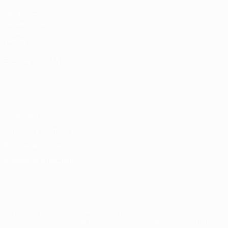
UEFA.com
Fundación de la
UEFA
Tienda
ELEGIR IDIOMA
Español
English
Français
Deutsch
Русский
Español
Italiano
Português
Privacidad
Términos y condiciones
Política de cookies
Ajustes de privacidad
© 1998-2026 UEFA. Todos los derechos reservados
La palabra UEFA, el logo de la UEFA y todas las marcas relacionadas
con las competiciones de la UEFA están protegidas por las marcas