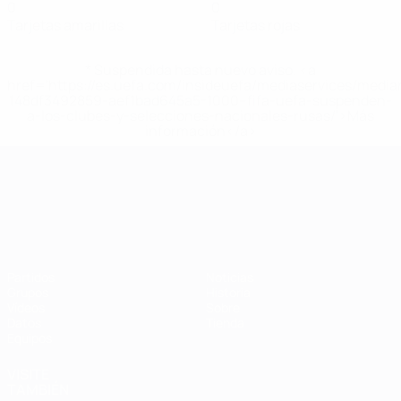
0
0
Tarjetas amarillas
Tarjetas rojas
* Suspendida hasta nuevo aviso. <a
href='https://es.uefa.com/insideuefa/mediaservices/medi
148df3492859-aef1bad645a5-1000--fifa-uefa-suspenden-
a-los-clubes-y-selecciones-nacionales-rusas/'>Más
información</a>
Campeonato de Europa Sub-21
Partidos
Noticias
Grupos
Historia
Vídeos
Sobre
Datos
Tienda
Equipos
VISITE
TAMBIÉN