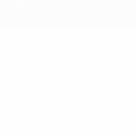
registradas y/o por el copyright de UEFA. Se prohíbe el uso de estas
marcas registradas para uso comercial. El uso de UEFA.com
significa la aceptación de sus Términos, Condiciones y Política de
Privacidad.