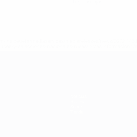
Tarjetas rojas
a.com/insideuefa/mediaservices/mediareleases/news/0272-14
lubes-y-selecciones-nacionales-rusas/'>Más información</
 de la UEFA
Noticias
Historia
Sobre
Tienda