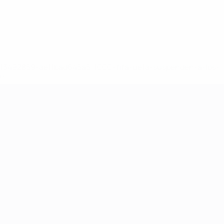
8df3492859-aef1bad645a5-1000--fifa-uefa-suspenden-a-los-
a>