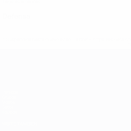
Tarjetas amarillas
Defensa
* Suspendida hasta nuevo aviso. <a href='https://es.uef
c
Campeonato de Europa Sub-21
Partidos
Grupos
Vídeos
Datos
Equipos
VISITE TAMBIÉN