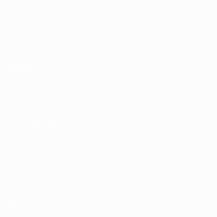
Partidos
Equipos
Sorteos
Noticias
UEFA.tv
Historia
Gaming
Sobre
Datos
VISITE
TAMBIÉN
UEFA.com
Fundación de la
UEFA
ELEGIR IDIOMA
Español
English
Français
Deutsch
Русский
Español
Italiano
Português
Privacidad
Términos y condiciones
Política de cookies