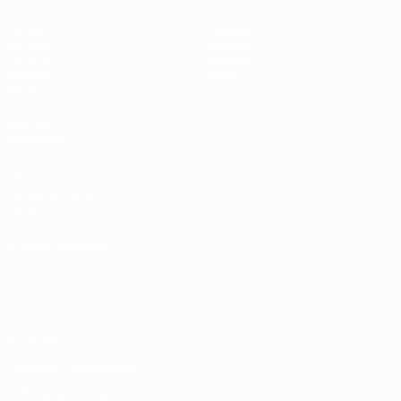
Partidos
Equipos
Sorteos
Noticias
UEFA.tv
Historia
Gaming
Sobre
Datos
VISITE
TAMBIÉN
UEFA.com
Fundación de la
UEFA
ELEGIR IDIOMA
Español
English
Français
Deutsch
Русский
Español
Italiano
Português
Privacidad
Términos y condiciones
Política de cookies