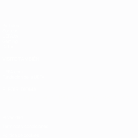
Partidos
Sorteos
UEFA.tv
Gaming
Datos
VISITE TAMBIÉN
UEFA.com
Fundación de la UEFA
ELEGIR IDIOMA
Español
English
Français
Deutsch
Русский
Español
Italiano
Privacidad
Términos y condiciones
Política de cookies