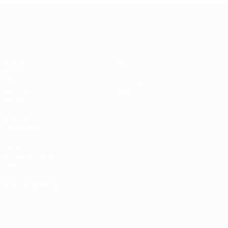
UEFA Women's Champions League
Partidos
Equipos
Sorteos
Noticias
UEFA.tv
Historia
Gaming
Sobre
Datos
VISITE
TAMBIÉN
UEFA.com
Fundación de la
UEFA
ELEGIR IDIOMA
Español
English
Français
Deutsch
Русский
Español
Italiano
Português