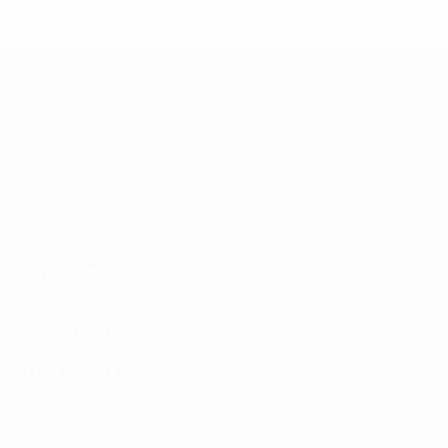
UEFA Women's Champions League
Partidos
Sorteos
UEFA.tv
Gaming
Datos
VISITE TAMBIÉN
UEFA.com
Fundación de la UEFA
ELEGIR IDIOMA
Español
English
Français
Deutsch
Русский
Español
Italiano