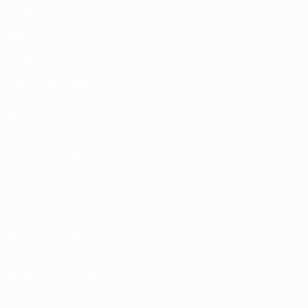
Partidos
Sorteos
UEFA.tv
Gaming
Datos
VISITE TAMBIÉN
UEFA.com
Fundación de la UEFA
ELEGIR IDIOMA
Español
English
Français
Deutsch
Русский
Español
Italiano
Privacidad
Términos y condiciones
Política de cookies
Ajustes de privacidad