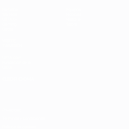
Partidos
Equipos
Sorteos
Noticias
UEFA.tv
Historia
Gaming
Sobre
Datos
VISITE
TAMBIÉN
UEFA.com
Fundación de la
UEFA
ELEGIR IDIOMA
Español
English
Français
Deutsch
Русский
Español
Italiano
Português
Privacidad
Términos y condiciones
Política de cookies