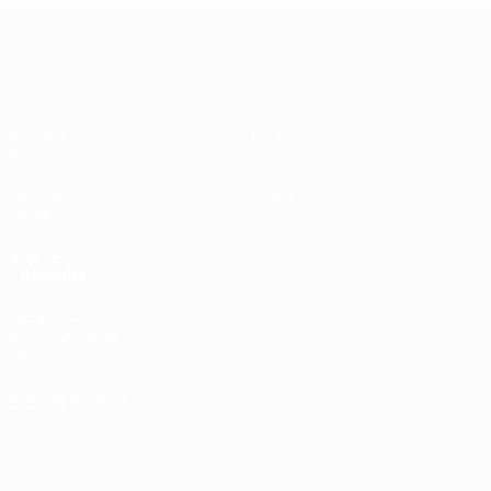
UEFA Women's Champions League
Partidos
Equipos
Sorteos
Noticias
UEFA.tv
Historia
Gaming
Sobre
Datos
VISITE
TAMBIÉN
UEFA.com
Fundación de la
UEFA
ELEGIR IDIOMA
Español
English
Français
Deutsch
Русский
Español
Italiano
Português