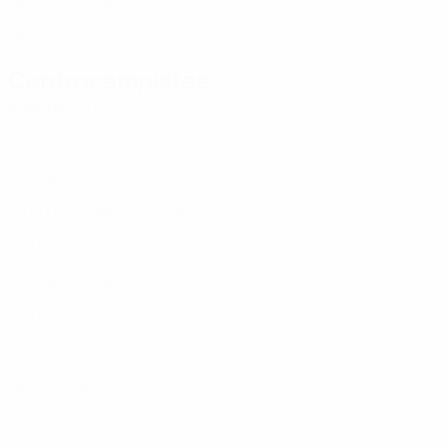
16
-
-
Gokce
38
TUR
18
-
-
Centrocampistas
Edad
PAR
G
Otu
6
NGA
30
1
-
Busem Şeker
9
TUR
28
1
-
Ece Türkoğlu
10
TUR
27
1
1
Zeynep Kerimoğlu
13
TUR
23
1
-
Bozdag
16
AZE
27
1
-
Abideen
26
NGA
24
1
-
Acar
32
TUR
17
-
-
Tuğla *
34
TUR
16
-
-
Akbaba
35
TUR
17
-
-