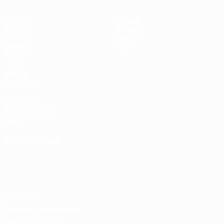
Partidos
Equipos
Sorteos
Noticias
UEFA.tv
Historia
Gaming
Sobre
Datos
VISITE
TAMBIÉN
UEFA.com
Fundación de la
UEFA
ELEGIR IDIOMA
Español
English
Français
Deutsch
Русский
Español
Italiano
Português
Privacidad
Términos y condiciones
Política de cookies