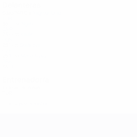
Delanteras
Edad
PAR
G
Yağmur Uraz
11
TUR
36
-
-
Ngah
30
CMR
23
-
-
Kaján
55
HUN
28
1
-
Stašková
77
CZE
26
1
-
Maria Alves
93
BRA
33
1
1
Entrenador/a
Gokhan Bozkaya
TUR
*
Jugador de la lista B
UEFA Women's Champions League