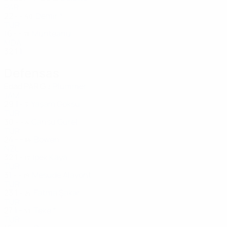
PAR
22
-
-
Demir *
40
TUR
16
-
-
Munteanu
71
MDA
32
1
1
Defensas
Edad
PAR
G
Plummer
2
JAM
29
1
-
Yaşam Göksu
5
TUR
30
-
-
Cansu Gürel
8
TUR
24
-
-
Bowen
14
NZL
32
1
-
İpek Kaya
17
TUR
31
-
-
Mesude Alayont
19
TUR
23
1
-
Fatma Şakar
24
TUR
27
1
-
Teke *
33
TUR