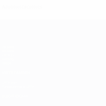
Amonestaciones
UEFA Women's Champions League
Partidos
Sorteos
UEFA.tv
Gaming
Datos
VISITE TAMBIÉN
UEFA.com
Fundación de la UEFA
ELEGIR IDIOMA
Español
English
Français
Deutsch
Русский
Español
Italiano