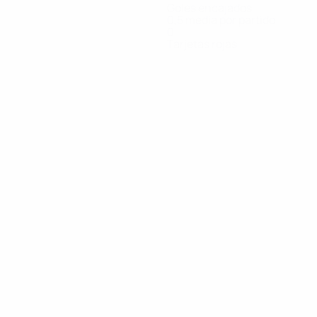
Goles encajados
0,5 media por partido
0
Tarjetas rojas