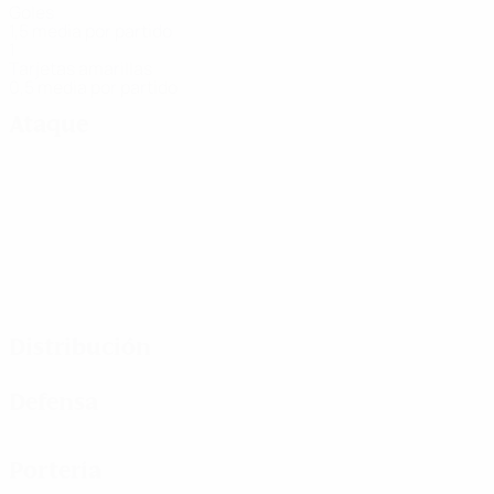
Goles
1,5 media por partido
1
Tarjetas amarillas
0,5 media por partido
Ataque
Distribución
Defensa
Portería