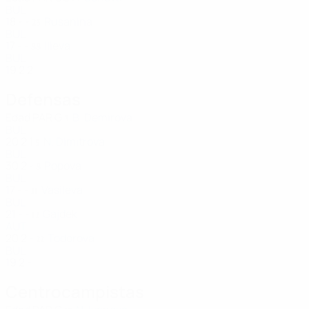
BUL
18
-
-
Rusanina
23
BUL
17
-
-
Ilieva
88
BUL
19
2
2
Defensas
Edad
PAR
G
B. Demirova
3
BUL
20
2
1
N. Dimitrova
5
BUL
30
2
-
Popova
8
BUL
17
-
-
Vasileva
11
BUL
21
-
-
Gajdek
12
AUT
20
2
-
Todorova
22
BUL
19
2
-
Centrocampistas