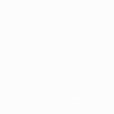
Fundación de la
UEFA
ELEGIR IDIOMA
Español
English
Français
Deutsch
Русский
Español
Italiano
Português
Privacidad
Términos y condiciones
Política de cookies
Ajustes de privacidad
© 1998-2026 UEFA. Todos los derechos reservados
La palabra UEFA, el logo de la UEFA y todas las marcas relacionadas
con las competiciones de la UEFA están protegidas por las marcas
registradas y/o por el copyright de UEFA. Se prohíbe el uso de estas
marcas registradas para uso comercial. El uso de UEFA.com
significa la aceptación de sus Términos, Condiciones y Política de