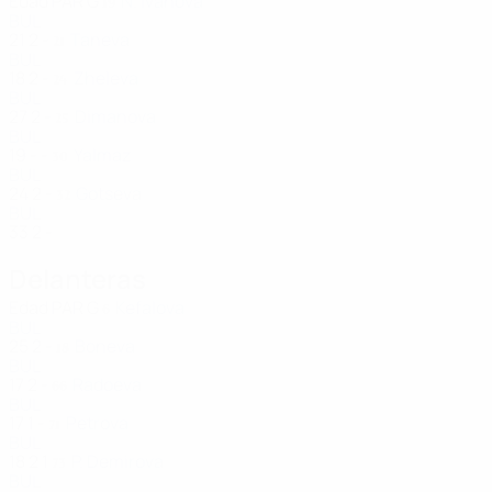
Edad
PAR
G
N. Ivanova
19
BUL
21
2
-
Taneva
21
BUL
18
2
-
Zheleva
24
BUL
27
2
-
Dimanova
25
BUL
19
-
-
Yalmaz
30
BUL
24
2
-
Gotseva
32
BUL
33
2
-
Delanteras
Edad
PAR
G
Kefalova
6
BUL
25
2
-
Boneva
18
BUL
17
2
-
Radoeva
66
BUL
17
1
-
Petrova
71
BUL
18
2
1
P. Demirova
73
BUL