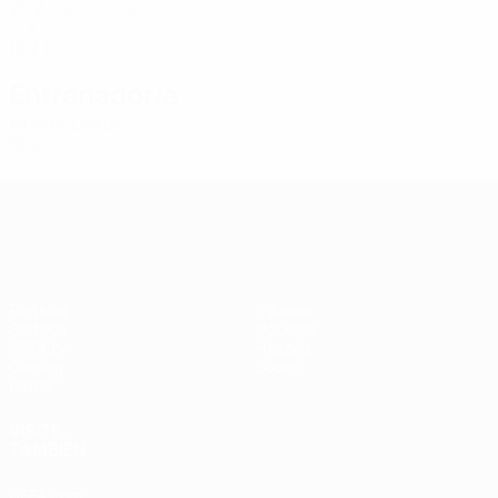
20
2
-
Baliova
78
BUL
18
2
1
Entrenador/a
Hristos Dokov
BUL
UEFA Women's Champions League
Partidos
Equipos
Sorteos
Noticias
UEFA.tv
Historia
Gaming
Sobre
Datos
VISITE
TAMBIÉN
UEFA.com