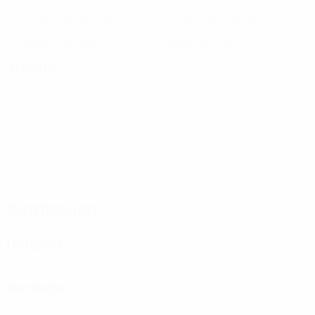
Goles
Goles encajados
0,5 media por partido
7 media por partido
0
0
Tarjetas amarillas
Tarjetas rojas
Ataque
Distribución
Defensa
Portería