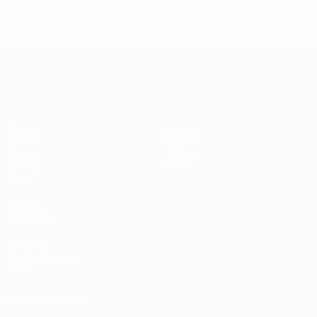
Amonestaciones
UEFA Women's Champions League
Partidos
Equipos
Sorteos
Noticias
UEFA.tv
Historia
Gaming
Sobre
Datos
VISITE
TAMBIÉN
UEFA.com
Fundación de la
UEFA
ELEGIR IDIOMA