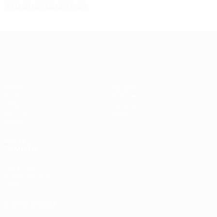
Amonestaciones
UEFA Women's Champions League
Partidos
Equipos
Sorteos
Noticias
UEFA.tv
Historia
Gaming
Sobre
Datos
VISITE
TAMBIÉN
UEFA.com
Fundación de la
UEFA
ELEGIR IDIOMA