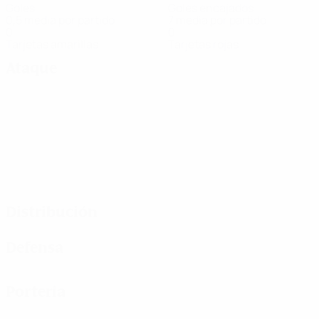
Goles
Goles encajados
0,5 media por partido
7 media por partido
0
0
Tarjetas amarillas
Tarjetas rojas
Ataque
Distribución
Defensa
Portería