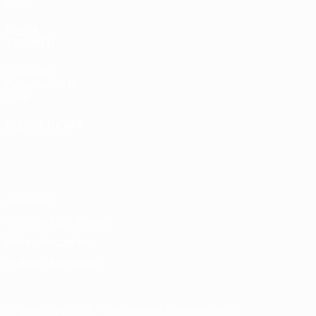
Datos
VISITE
TAMBIÉN
UEFA.com
Fundación de la
UEFA
ELEGIR IDIOMA
Español
English
Français
Deutsch
Русский
Español
Italiano
Português
Privacidad
Términos y condiciones
Política de cookies
Ajustes de privacidad
© 1998-2026 UEFA. Todos los derechos reservados