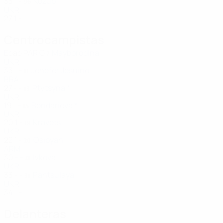
33
1
-
Kozub
96
UKR
27
1
-
Centrocampistas
Edad
PAR
G
Mayborodina
7
UKR
33
1
-
Jenefer Jesuino
11
BRA
27
-
-
Ptytsyna *
13
UKR
19
1
-
Bondarieva *
18
UKR
20
1
-
Kravets
19
UKR
22
1
-
Osipyan
20
ARM
30
-
-
Ivkova
21
UKR
33
-
-
Pantsulaya
31
UKR
34
1
-
Delanteras