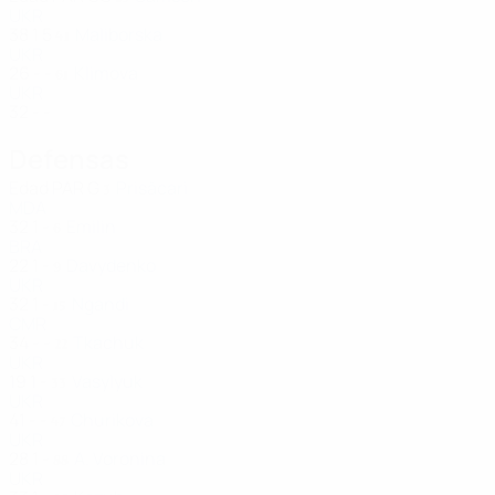
UKR
38
1
5
Maliborska
41
UKR
26
-
-
Klimova
61
UKR
32
-
-
Defensas
Edad
PAR
G
Prisăcari
3
MDA
32
1
-
Emilin
6
BRA
22
1
-
Davydenko
9
UKR
32
1
-
Ngandi
15
CMR
34
-
-
Tkachuk
22
UKR
19
1
-
Vasylyuk
33
UKR
41
-
-
Churikova
47
UKR
28
1
-
A. Voronina
88
UKR