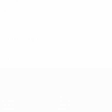
Edad
PAR
G
Kalinina
8
UKR
31
1
-
Jesusmar Colmenárez
10
VEN
27
1
-
Nelson
17
GHA
23
-
-
Entrenador/a
Anatolii Didenko
UKR
*
Jugador de la lista B
UEFA Women's Champions League
Partidos
Equipos
Sorteos
Noticias
UEFA.tv
Historia
Gaming
Sobre