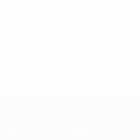
08 agosto 2026
UEFA Women's Champions League
Partidos
Equipos
Sorteos
Noticias