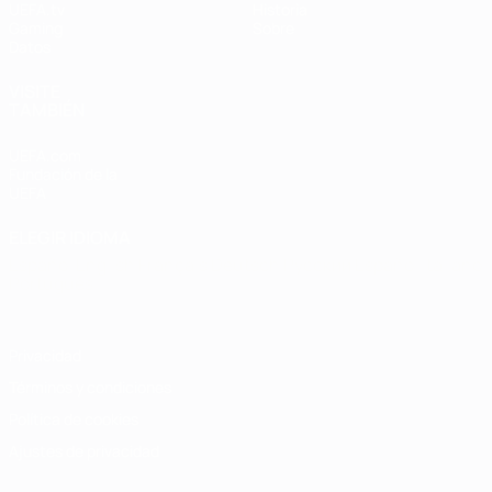
UEFA.tv
Historia
Gaming
Sobre
Datos
VISITE
TAMBIÉN
UEFA.com
Fundación de la
UEFA
ELEGIR IDIOMA
Español
English
Français
Deutsch
Русский
Español
Italiano
Português
Privacidad
Términos y condiciones
Política de cookies
Ajustes de privacidad