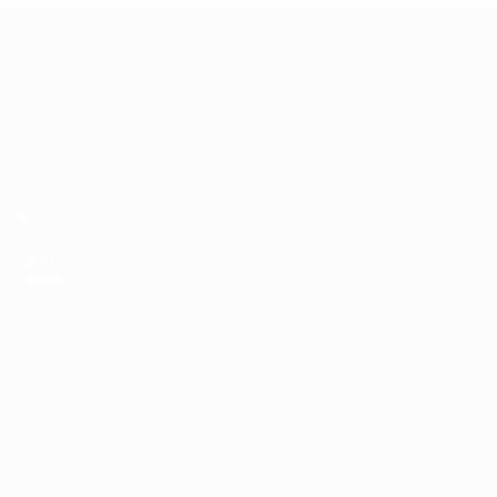
UEFA Women's Champions League
Partidos
Equipos
Sorteos
Noticias
UEFA.tv
Historia
Gaming
Sobre
Datos
VISITE
TAMBIÉN
UEFA.com
Fundación de la
UEFA
ELEGIR IDIOMA
Español
English
Français
Deutsch
Русский
Español
Italiano
Português