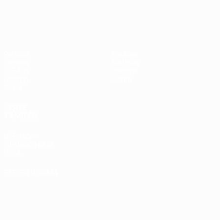
UEFA Women's Champions League
Partidos
Equipos
Sorteos
Noticias
UEFA.tv
Historia
Gaming
Sobre
Datos
VISITE
TAMBIÉN
UEFA.com
Fundación de la
UEFA
ELEGIR IDIOMA
Español
English
Français
Deutsch
Русский
Español
Italiano
Português