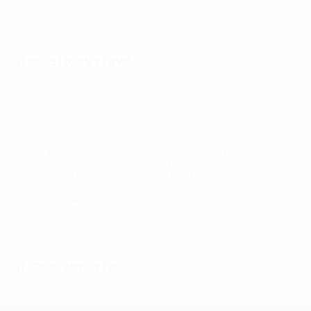
Ver todos
Estadísticas clave
4
4
Goles
Goles encajados
2 media por partido
2 media por partido
4
0
Tarjetas amarillas
Tarjetas rojas
2 media por partido
Ver todas las estadísticas
Plantilla
Aleksanyan
Apanaschenko
Basanska
Bielkina
Bondarchuk
Hir
Defensa
Delantera
Defensa
Defensa
Portera
Cen
Últimas noticias