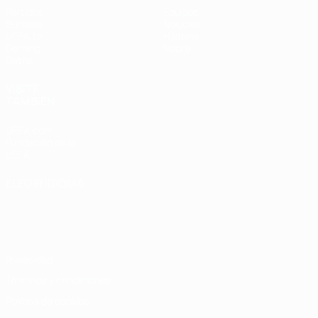
Partidos
Equipos
Sorteos
Noticias
UEFA.tv
Historia
Gaming
Sobre
Datos
VISITE
TAMBIÉN
UEFA.com
Fundación de la
UEFA
ELEGIR IDIOMA
Español
English
Français
Deutsch
Русский
Español
Italiano
Português
Privacidad
Términos y condiciones
Política de cookies