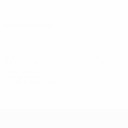
Ver todos
Estadísticas clave
5
6
Goles
Goles encajados
2,5 media por partido
3 media por partido
1
0
Tarjetas amarillas
Tarjetas rojas
0,5 media por partido
Ver todas las estadísticas
Plantilla
Bailie
Butler
C. Maguire
Caldwell
Crompton
D
Defensa
Delantera
Centrocampista
Centrocampista
Centrocampista
UEFA Women's Champions League