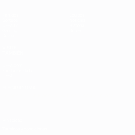
Partidos
Equipos
Sorteos
Noticias
UEFA.tv
Historia
Gaming
Sobre
Datos
VISITE
TAMBIÉN
UEFA.com
Fundación de la
UEFA
ELEGIR IDIOMA
Español
English
Français
Deutsch
Русский
Español
Italiano
Português
Privacidad
Términos y condiciones