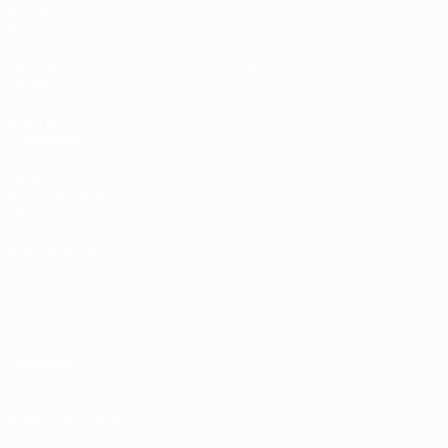
Partidos
Equipos
Sorteos
Noticias
UEFA.tv
Historia
Gaming
Sobre
Datos
VISITE
TAMBIÉN
UEFA.com
Fundación de la
UEFA
ELEGIR IDIOMA
Español
English
Français
Deutsch
Русский
Español
Italiano
Português
Privacidad
Términos y condiciones
Política de cookies