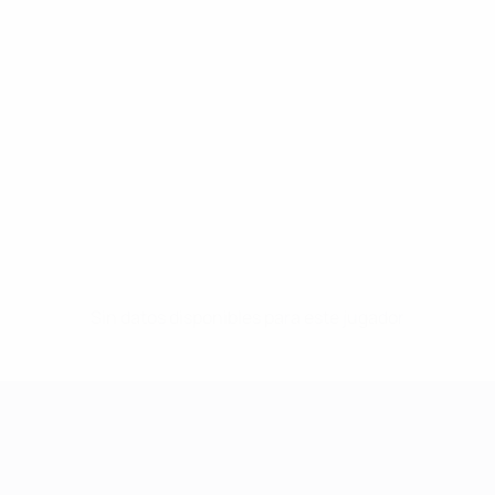
Sin datos disponibles para este jugador
UEFA Women's Champions League