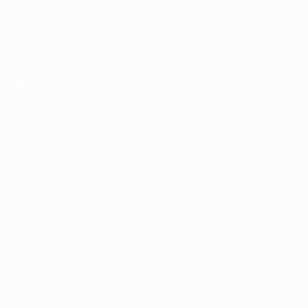
Partidos
Equipos
Sorteos
Noticias
UEFA.tv
Historia
Gaming
Sobre
Datos
VISITE
TAMBIÉN
UEFA.com
Fundación de la
UEFA
ELEGIR IDIOMA
Español
English
Français
Deutsch
Русский
Español
Italiano
Português
Privacidad
Términos y condiciones
Política de cookies