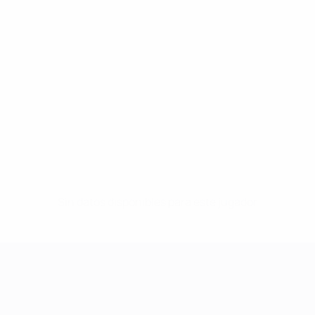
Sin datos disponibles para este jugador
UEFA Women's Champions League