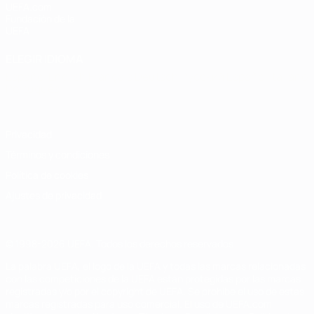
UEFA.com
Fundación de la
UEFA
ELEGIR IDIOMA
Español
English
Français
Deutsch
Русский
Español
Italiano
Português
Privacidad
Términos y condiciones
Política de cookies
Ajustes de privacidad
© 1998-2026 UEFA. Todos los derechos reservados
La palabra UEFA, el logo de la UEFA y todas las marcas relacionadas
con las competiciones de la UEFA están protegidas por las marcas
registradas y/o por el copyright de UEFA. Se prohíbe el uso de estas
marcas registradas para uso comercial. El uso de UEFA.com