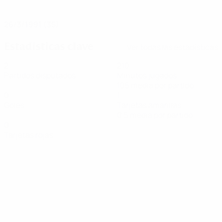
FECHA DE NACIMIENTO
26/3/1991 (35)
Estadísticas clave
Ver todas las estadísticas
2
210
Partidos disputados
Minutos jugados
105 media por partido
0
1
Goles
Tarjetas amarillas
0,5 media por partido
0
Tarjetas rojas