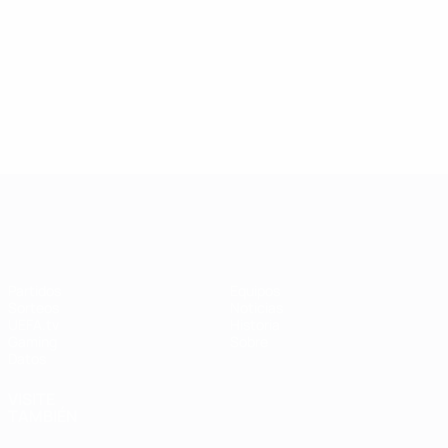
UEFA Women's Champions League
Partidos
Equipos
Sorteos
Noticias
UEFA.tv
Historia
Gaming
Sobre
Datos
VISITE
TAMBIÉN