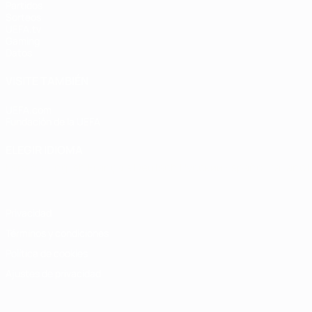
Partidos
Sorteos
UEFA.tv
Gaming
Datos
VISITE TAMBIÉN
UEFA.com
Fundación de la UEFA
ELEGIR IDIOMA
Español
English
Français
Deutsch
Русский
Español
Italiano
Privacidad
Términos y condiciones
Política de cookies
Ajustes de privacidad