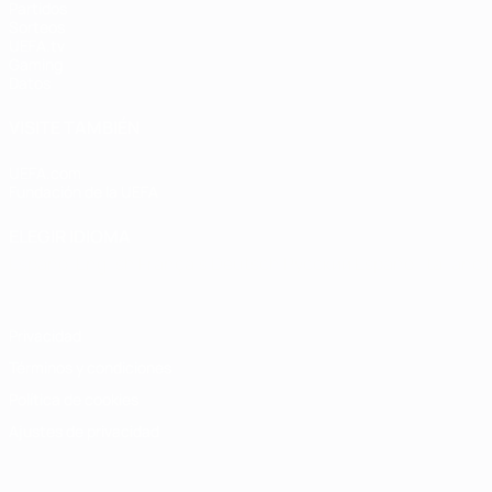
Partidos
Sorteos
UEFA.tv
Gaming
Datos
VISITE TAMBIÉN
UEFA.com
Fundación de la UEFA
ELEGIR IDIOMA
Español
English
Français
Deutsch
Русский
Español
Italiano
Privacidad
Términos y condiciones
Política de cookies
Ajustes de privacidad