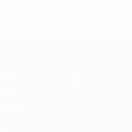
UEFA Women's Champions League
Partidos
Equipos
Sorteos
Noticias
UEFA.tv
Historia
Gaming
Sobre
Datos
VISITE
TAMBIÉN
UEFA.com
Fundación de la