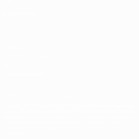
UEFA
ELEGIR IDIOMA
Español
English
Français
Deutsch
Русский
Español
Italiano
Português
Privacidad
Términos y condiciones
Política de cookies
Ajustes de privacidad
© 1998-2026 UEFA. Todos los derechos reservados
La palabra UEFA, el logo de la UEFA y todas las marcas relacionadas
con las competiciones de la UEFA están protegidas por las marcas
registradas y/o por el copyright de UEFA. Se prohíbe el uso de estas
marcas registradas para uso comercial. El uso de UEFA.com
significa la aceptación de sus Términos, Condiciones y Política de
Privacidad.