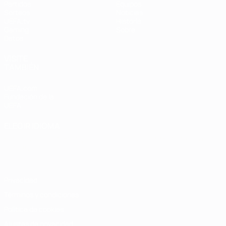
Partidos
Equipos
Sorteos
Noticias
UEFA.tv
Historia
Gaming
Sobre
Datos
VISITE
TAMBIÉN
UEFA.com
Fundación de la
UEFA
ELEGIR IDIOMA
Español
English
Français
Deutsch
Русский
Español
Italiano
Português
Privacidad
Términos y condiciones
Política de cookies
Ajustes de privacidad