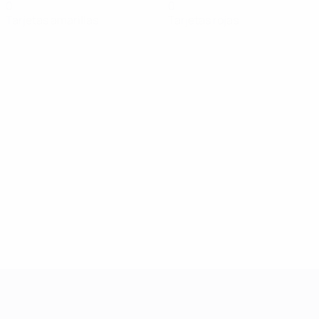
0
0
Tarjetas amarillas
Tarjetas rojas
UEFA Women's Champions League