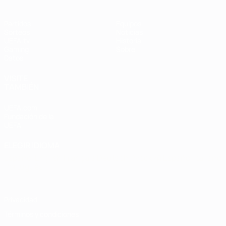
Partidos
Equipos
Sorteos
Noticias
UEFA.tv
Historia
Gaming
Sobre
Datos
VISITE
TAMBIÉN
UEFA.com
Fundación de la
UEFA
ELEGIR IDIOMA
Español
English
Français
Deutsch
Русский
Español
Italiano
Português
Privacidad
Términos y condiciones