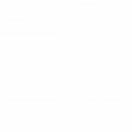
8
Kazajstán
NÚMERO DE CAMISETA
PAÍS
FECHA DE NACIMIENTO
21/5/1994 (32)
Próximo partido
Todos los partidos
UEFA Women's Champions League
vie 7 ago 2026
·
Segunda fase de clasificación
Estadísticas clave
Ver todas las estadísticas
1
120
Partidos disputados
Minutos jugados
0
0
Goles
Asistencias