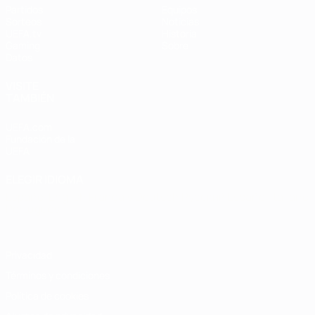
Partidos
Equipos
Sorteos
Noticias
UEFA.tv
Historia
Gaming
Sobre
Datos
VISITE
TAMBIÉN
UEFA.com
Fundación de la
UEFA
ELEGIR IDIOMA
Español
English
Français
Deutsch
Русский
Español
Italiano
Português
Privacidad
Términos y condiciones
Política de cookies