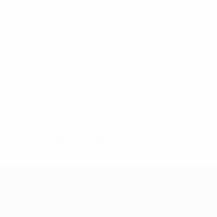
Sin datos disponibles para este jugador
UEFA Women's Champions League