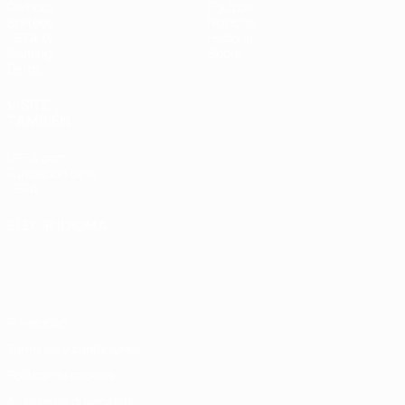
Partidos
Equipos
Sorteos
Noticias
UEFA.tv
Historia
Gaming
Sobre
Datos
VISITE
TAMBIÉN
UEFA.com
Fundación de la
UEFA
ELEGIR IDIOMA
Español
English
Français
Deutsch
Русский
Español
Italiano
Português
Privacidad
Términos y condiciones
Política de cookies
Ajustes de privacidad