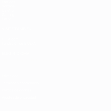
Partidos
Sorteos
UEFA.tv
Gaming
Datos
VISITE TAMBIÉN
UEFA.com
Fundación de la UEFA
ELEGIR IDIOMA
Español
English
Français
Deutsch
Русский
Español
Italiano
Privacidad
Términos y condiciones
Política de cookies
Ajustes de privacidad