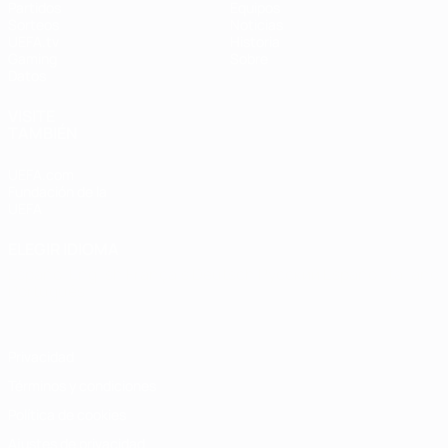
Partidos
Equipos
Sorteos
Noticias
UEFA.tv
Historia
Gaming
Sobre
Datos
VISITE
TAMBIÉN
UEFA.com
Fundación de la
UEFA
ELEGIR IDIOMA
Español
English
Français
Deutsch
Русский
Español
Italiano
Português
Privacidad
Términos y condiciones
Política de cookies
Ajustes de privacidad