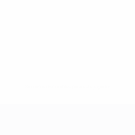
Sin datos disponibles para este jugador
UEFA Women's Champions League