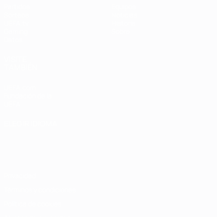
Partidos
Equipos
Sorteos
Noticias
UEFA.tv
Historia
Gaming
Sobre
Datos
VISITE
TAMBIÉN
UEFA.com
Fundación de la
UEFA
ELEGIR IDIOMA
Español
English
Français
Deutsch
Русский
Español
Italiano
Português
Privacidad
Términos y condiciones
Política de cookies