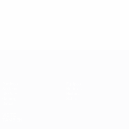
UEFA Women's Champions League
Partidos
Equipos
Sorteos
Noticias
UEFA.tv
Historia
Gaming
Sobre
Datos
VISITE
TAMBIÉN