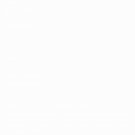
UEFA.com
Fundación de la
UEFA
ELEGIR IDIOMA
Español
English
Français
Deutsch
Русский
Español
Italiano
Português
Privacidad
Términos y condiciones
Política de cookies
Ajustes de privacidad
© 1998-2026 UEFA. Todos los derechos reservados
La palabra UEFA, el logo de la UEFA y todas las marcas relacionadas
con las competiciones de la UEFA están protegidas por las marcas
registradas y/o por el copyright de UEFA. Se prohíbe el uso de estas
marcas registradas para uso comercial. El uso de UEFA.com