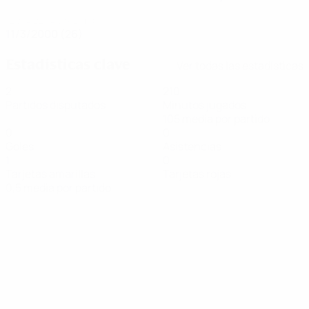
FECHA DE NACIMIENTO
11/3/2000 (26)
Estadísticas clave
Ver todas las estadísticas
2
210
Partidos disputados
Minutos jugados
105 media por partido
0
0
Goles
Asistencias
1
0
Tarjetas amarillas
Tarjetas rojas
0,5 media por partido