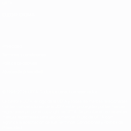
UEFA
ELEGIR IDIOMA
Español
English
Français
Deutsch
Русский
Español
Italiano
Português
Privacidad
Términos y condiciones
Política de cookies
Ajustes de privacidad
© 1998-2026 UEFA. Todos los derechos reservados
La palabra UEFA, el logo de la UEFA y todas las marcas relacionadas
con las competiciones de la UEFA están protegidas por las marcas
registradas y/o por el copyright de UEFA. Se prohíbe el uso de estas
marcas registradas para uso comercial. El uso de UEFA.com
significa la aceptación de sus Términos, Condiciones y Política de
Privacidad.