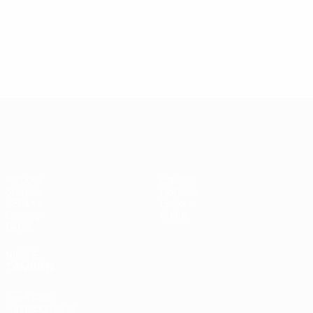
UEFA Women's Champions League
Partidos
Equipos
Sorteos
Noticias
UEFA.tv
Historia
Gaming
Sobre
Datos
VISITE
TAMBIÉN
UEFA.com
Fundación de la