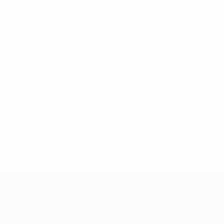
Sin datos disponibles para este jugador
UEFA Women's Champions League