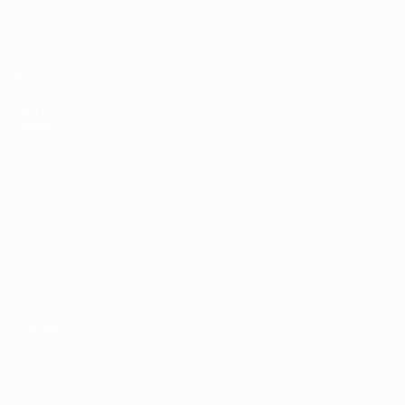
Partidos
Equipos
Sorteos
Noticias
UEFA.tv
Historia
Gaming
Sobre
Datos
VISITE
TAMBIÉN
UEFA.com
Fundación de la
UEFA
ELEGIR IDIOMA
Español
English
Français
Deutsch
Русский
Español
Italiano
Português
Privacidad
Términos y condiciones
Política de cookies