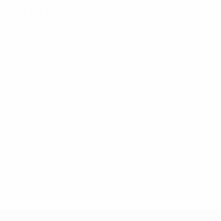
fase de clasificación
fase de clasificación