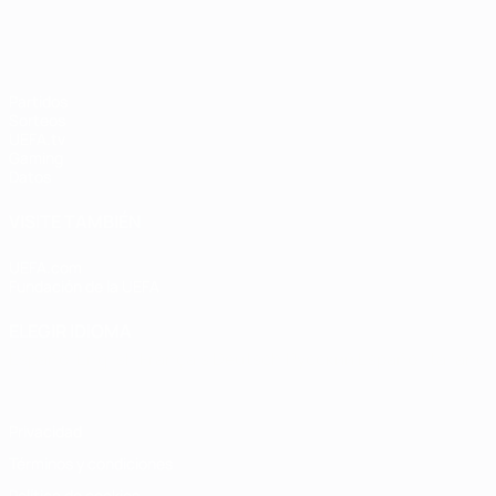
Partidos
Sorteos
UEFA.tv
Gaming
Datos
VISITE TAMBIÉN
UEFA.com
Fundación de la UEFA
ELEGIR IDIOMA
Español
English
Français
Deutsch
Русский
Español
Italiano
Privacidad
Términos y condiciones
Política de cookies