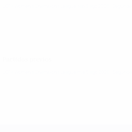
UEFA Women's Champions League
sáb 8 ago 2026
· Segunda 
Partidos previos
UEFA Women's Champions League
mié 5 ago 2026
· Segunda 
UEFA Women's Champions League