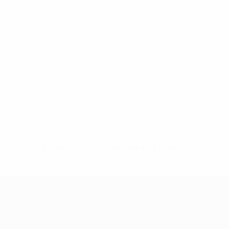
Sin datos disponibles para este jugador
UEFA Women's Champions League