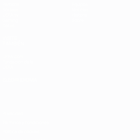
Partidos
Equipos
Sorteos
Noticias
UEFA.tv
Historia
Gaming
Sobre
Datos
VISITE
TAMBIÉN
UEFA.com
Fundación de la
UEFA
ELEGIR IDIOMA
Español
English
Français
Deutsch
Русский
Español
Italiano
Português
Privacidad
Términos y condiciones
Política de cookies