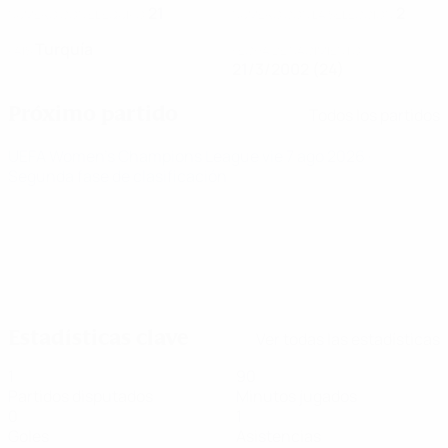
21
2
NÚMERO CON EL EQUIPO
NÚMERO CON LA SELECCIÓN
Turquía
PAÍS
FECHA DE NACIMIENTO
21/3/2002 (24)
Próximo partido
Todos los partidos
UEFA Women's Champions League
vie 7 ago 2026
·
Segunda fase de clasificación
Estadísticas clave
Ver todas las estadísticas
1
90
Partidos disputados
Minutos jugados
0
1
Goles
Asistencias