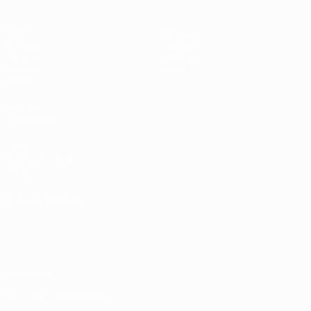
Partidos
Equipos
Sorteos
Noticias
UEFA.tv
Historia
Gaming
Sobre
Datos
VISITE
TAMBIÉN
UEFA.com
Fundación de la
UEFA
ELEGIR IDIOMA
Español
English
Français
Deutsch
Русский
Español
Italiano
Português
Privacidad
Términos y condiciones