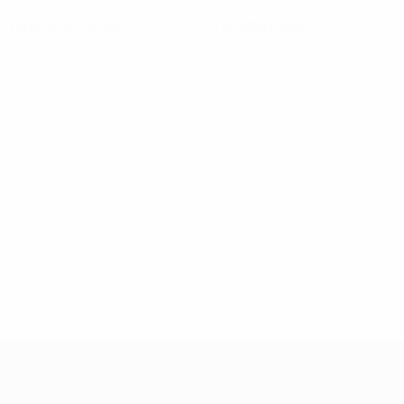
0
0
Tarjetas amarillas
Tarjetas rojas
UEFA Women's Champions League