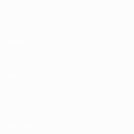
Partidos
Equipos
Sorteos
Noticias
UEFA.tv
Historia
Gaming
Sobre
Datos
VISITE
TAMBIÉN
UEFA.com
Fundación de la
UEFA
ELEGIR IDIOMA
Español
English
Français
Deutsch
Русский
Español
Italiano
Português
Privacidad
Términos y condiciones
Política de cookies