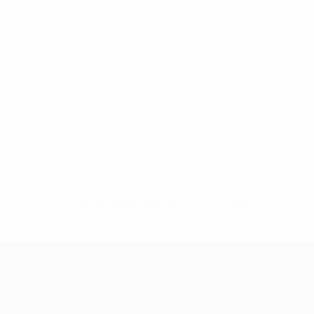
Sin datos disponibles para este jugador
UEFA Women's Champions League