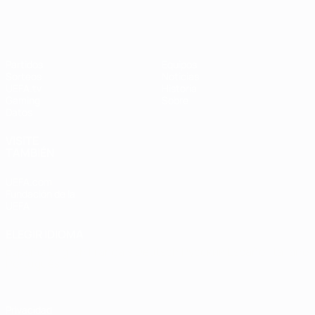
Partidos
Equipos
Sorteos
Noticias
UEFA.tv
Historia
Gaming
Sobre
Datos
VISITE
TAMBIÉN
UEFA.com
Fundación de la
UEFA
ELEGIR IDIOMA
Español
English
Français
Deutsch
Русский
Español
Italiano
Português
Privacidad