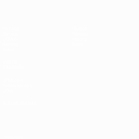
Partidos
Equipos
Sorteos
Noticias
UEFA.tv
Historia
Gaming
Sobre
Datos
VISITE
TAMBIÉN
UEFA.com
Fundación de la
UEFA
ELEGIR IDIOMA
Español
English
Français
Deutsch
Русский
Español
Italiano
Português
Privacidad