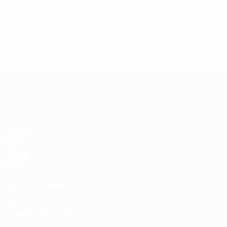
UEFA Women's Champions League
Partidos
Sorteos
UEFA.tv
Gaming
Datos
VISITE TAMBIÉN
UEFA.com
Fundación de la UEFA