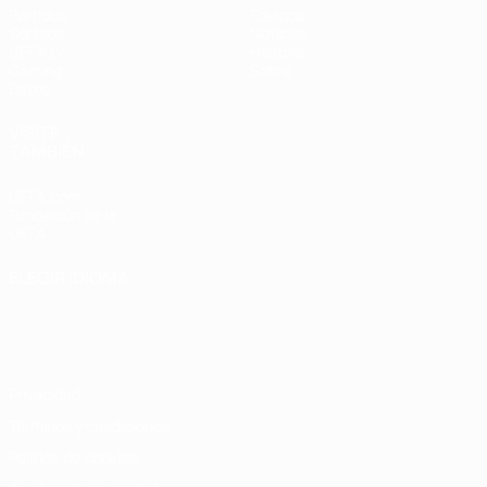
Partidos
Equipos
Sorteos
Noticias
UEFA.tv
Historia
Gaming
Sobre
Datos
VISITE
TAMBIÉN
UEFA.com
Fundación de la
UEFA
ELEGIR IDIOMA
Español
English
Français
Deutsch
Русский
Español
Italiano
Português
Privacidad
Términos y condiciones
Política de cookies