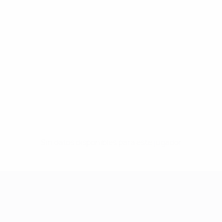
Sin datos disponibles para este jugador
UEFA Women's Champions League