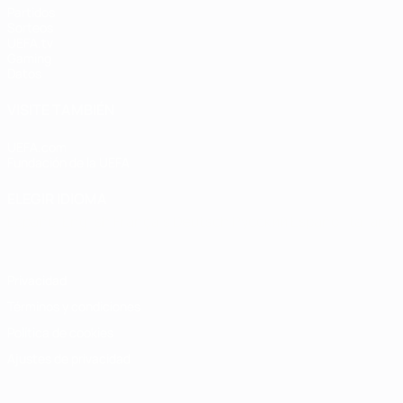
Partidos
Sorteos
UEFA.tv
Gaming
Datos
VISITE TAMBIÉN
UEFA.com
Fundación de la UEFA
ELEGIR IDIOMA
Español
English
Français
Deutsch
Русский
Español
Italiano
Privacidad
Términos y condiciones
Política de cookies
Ajustes de privacidad