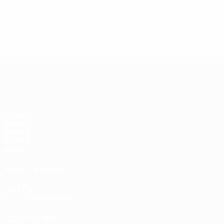
UEFA Women's Champions League
Partidos
Sorteos
UEFA.tv
Gaming
Datos
VISITE TAMBIÉN
UEFA.com
Fundación de la UEFA
ELEGIR IDIOMA