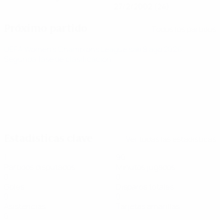
27/2/2002 (24)
Próximo partido
Todos los partidos
UEFA Women's Champions League
sáb 8 ago 2026
·
Segunda fase de clasificación
Estadísticas clave
Ver todas las estadísticas
1
90
Partidos disputados
Minutos jugados
0
0
Goles
Disparos totales
0
0
Asistencias
Tarjetas amarillas
0