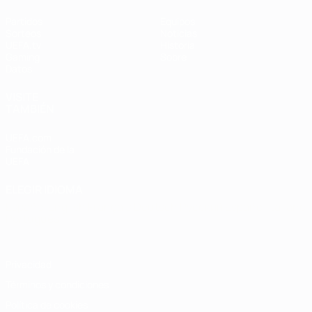
Partidos
Equipos
Sorteos
Noticias
UEFA.tv
Historia
Gaming
Sobre
Datos
VISITE
TAMBIÉN
UEFA.com
Fundación de la
UEFA
ELEGIR IDIOMA
Español
English
Français
Deutsch
Русский
Español
Italiano
Português
Privacidad
Términos y condiciones
Política de cookies